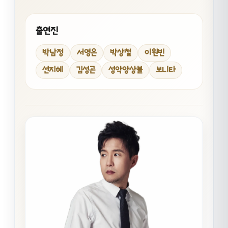
출연진
박남정
서영은
박상철
이원빈
선지혜
김성곤
성악앙상블
보니타