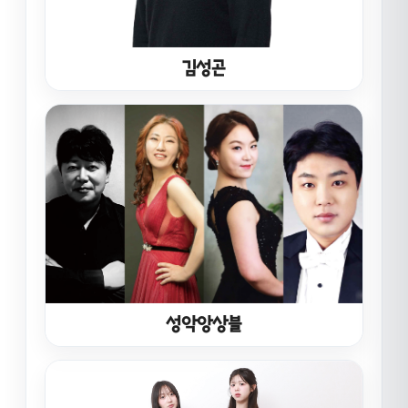
김성곤
성악앙상블