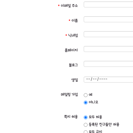
*
이메일 주소
*
이름
*
닉네임
홈페이지
블로그
생일
메일링 가입
예
아니오
쪽지 허용
모두 허용
등록된 친구들만 허용
모두 금지