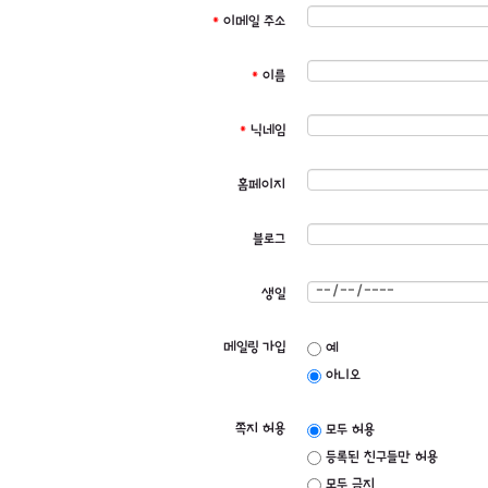
*
이메일 주소
*
이름
*
닉네임
홈페이지
블로그
생일
메일링 가입
예
아니오
쪽지 허용
모두 허용
등록된 친구들만 허용
모두 금지